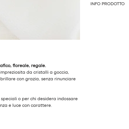
INFO PRODOTTO
Modello:
Solène
Significato del n
Tipo:
Orecchino ar
Base disponibile:
Materiali:
Cristal
galvanizzato e c
Colore:
Cristallo
Il colore potrebb
dalla foto
fico, floreale, regale.
Dimensione:
2,7 
mpreziosita da cristalli a goccia,
Realizzato con a
rillare con grazia, senza rinunciare
 speciali o per chi desidera indossare
nza e luce con carattere.