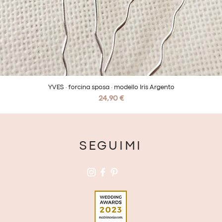
YVES · forcina sposa · modello Iris Argento
Vista rapida
Prezzo
24,90 €
SEGUIMI