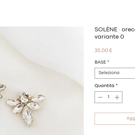
SOLÈNE · orecch
variante 0
Prezzo
35,00 €
BASE
*
Seleziona
Quantità
*
Agg