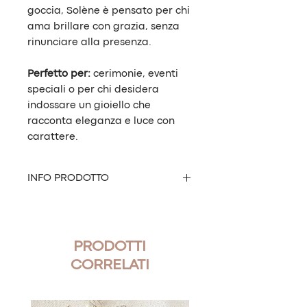
goccia, Solène è pensato per chi
ama brillare con grazia, senza
rinunciare alla presenza.
Perfetto per:
cerimonie, eventi
speciali o per chi desidera
indossare un gioiello che
racconta eleganza e luce con
carattere.
INFO PRODOTTO
Modello:
Solène
Significato del nome:
Solenne,
maestosa
PRODOTTI
Tipo:
Orecchino artigianale a
lobo
CORRELATI
Base disponibile:
Oro / Argento
Materiali:
Cristallo premium, base
in ottone galvanizzato