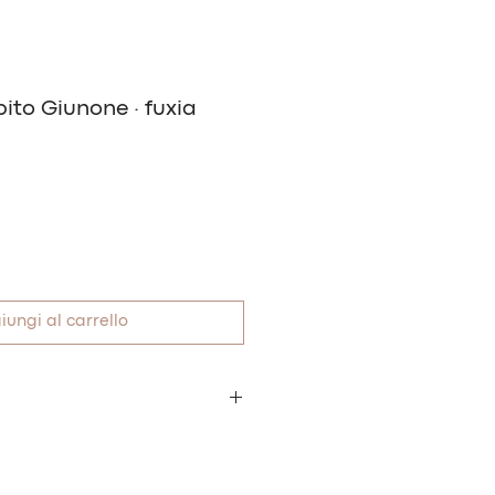
ito Giunone · fuxia
Prezzo
scontato
iungi al carrello