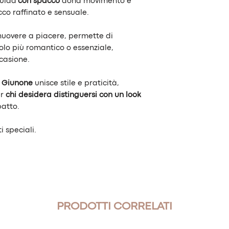
luida
con spacco
dona movimento e
cco raffinato e sensuale.
muovere a piacere, permette di
olo più romantico o essenziale,
casione.
o
Giunone
unisce stile e praticità,
er
chi desidera distinguersi con un look
patto.
 speciali.
PRODOTTI CORRELATI