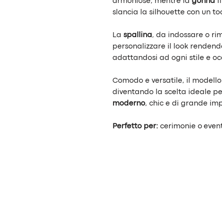
armoniose, mentre la
gonna
f
slancia la silhouette con un to
La
spallina
, da indossare o ri
personalizzare il look rendend
adattandosi ad ogni stile e oc
Comodo e versatile, il modell
diventando la scelta ideale p
moderno
, chic e di grande im
Perfetto per:
cerimonie o eventi