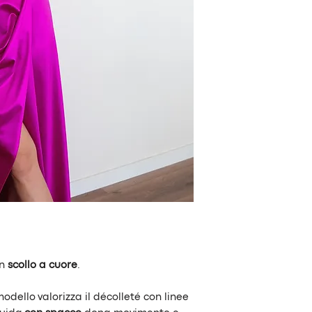
Altezza:
adatto fi
Composizione:
10
Colore:
fuxia
Il colore potrebb
foto
on
scollo a cuore
.
dello valorizza il décolleté con linee