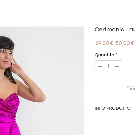
Cerimonia · ab
Prezzo
 69,00 € 
50,00 €
regolare
Quantità
*
Agg
INFO PRODOTTO
Modello:
Giunone
Chiusura:
con zip
Taglia:
unica