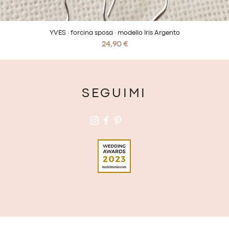
YVES · forcina sposa · modello Iris Argento
Vista rapida
Prezzo
24,90 €
SEGUIMI