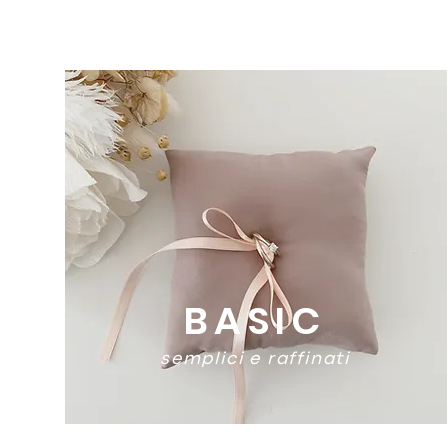
BASIC
semplici e raffinati