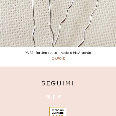
YVES · forcina sposa · modello Iris Argento
Vista rapida
Prezzo
24,90 €
SEGUIMI