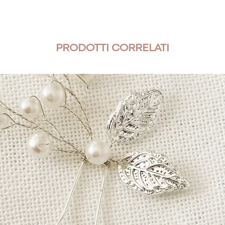
Le spese di spedizion
quest’ultimo è respo
riconsegna. Per quest
pacco con un servizio
PRODOTTI CORRELATI
e che sia tracciabile
Entro 48 ore dal ric
provvederà ad erogar
l’acquisto di un altro
www.abitobianco.c