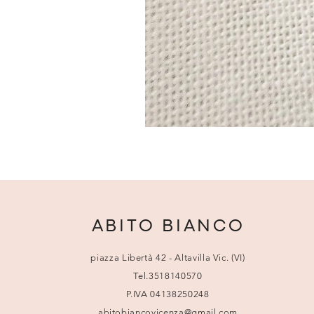
ABITO BIANCO
piazza Libertà 42 - Altavilla Vic. (VI)
Tel.3518140570
P.IVA 04138250248
abitobiancovicenza@gmail.com