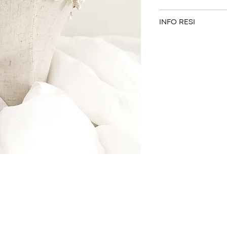
Le spedizioni sono e
Misure: 55 cm
INFO RESI
di 6 euro.
Colore: argento
Base coroncina: f
In caso di difetto d
L’evasione dell'ord
Nickel free
ore dalla ricezione d
ore e l’articolo arriva
abitobiancovicenz
il sabato e i giorni fes
Gli articoli restituit
Con la mail di confer
indossati e devono es
codice di tracking p
confezione originale
Abito Bianco non è r
smarrimenti.
Abito Bianco si riserv
comunicati in ritard
Tutte le spedizioni d
ordini di importo par
Una volta ricevuta l
Bianco, potrai proce
pacco debitamente si
ABITO BIANCO
VIALE ITALIA 29
36051 CREAZZO (VI)