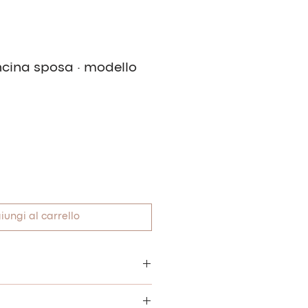
ncina sposa · modello
iungi al carrello
 sposa realizzata con un filo
da foglioline e da perline bianche.