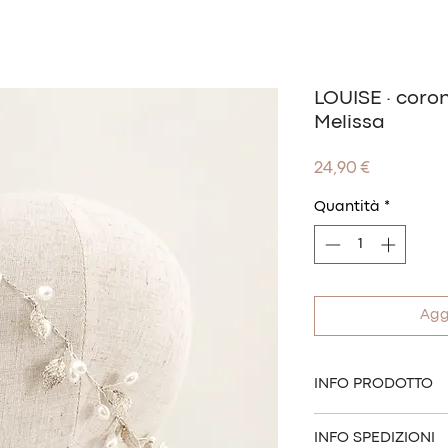
LOUISE · coro
Melissa
Prezzo
24,90 €
Quantità
*
Agg
INFO PRODOTTO
Bellissima coroncina
INFO SPEDIZIONI
argentato abbellito 