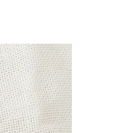
i sono a carico del cliente e
nsabile dell’oggetto fino alla sua
o motivo ti consiglio di inviare il
 che assicuri il valore della merce
.
evimento del pacco Abito Bianco
e un buono di pari valore per
 articolo sul sito
om.