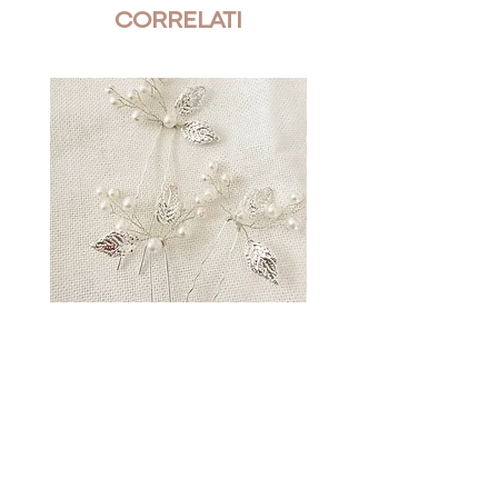
Materiale: base in ottone
CORRELATI
galvanizzato
Colore della base: oro
Nickel free
Tipo di orecchino: pendente
YVES · forcina sposa · modello Iris
YVES · forcina sposa · modell
Argento
Prezzo
24,90 €
ABITO BIANCO