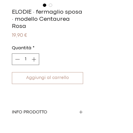
ELODIE · fermaglio sposa
· modello Centaurea
Rosa
Prezzo
19,90 €
Quantità
*
Aggiungi al carrello
INFO PRODOTTO
Bellissimo fermaglio sposa con
delicati fiori rosa e perline bianche.