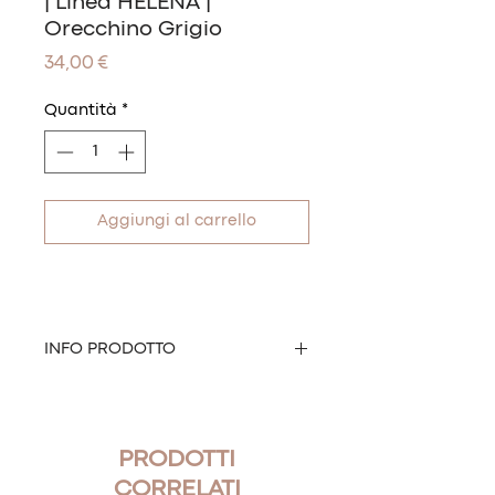
| Linea HELENA |
Orecchino Grigio
Prezzo
34,00 €
Quantità
*
Aggiungi al carrello
INFO PRODOTTO
Bellissimi orecchini
Helena con Swarovski cristallo, grigi
e bianco opale.
PRODOTTI
Misure: 1,5 cm
CORRELATI