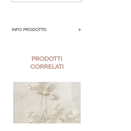
INFO PRODOTTO
Forcina sposa realizzata con perle.
Modello: Heliconia
PRODOTTI
Misure: 9 x 2 cm
Materiale: base di metallo rigido
CORRELATI
dorato
Colore della base: dorato
Nr pezzi: 1