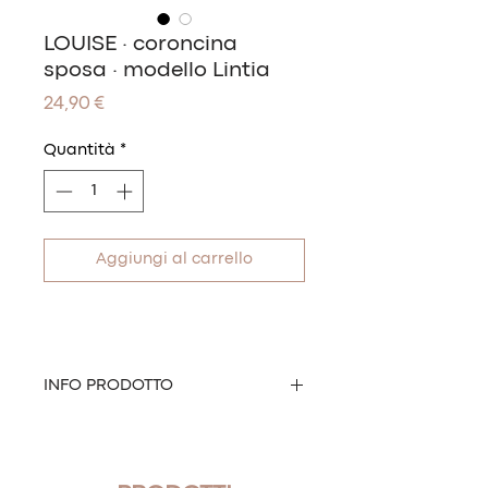
LOUISE · coroncina
sposa · modello Lintia
Prezzo
24,90 €
Quantità
*
Aggiungi al carrello
INFO PRODOTTO
Bellissima coroncina sposa
realizzata con un filo dorato
abbellito da strass.