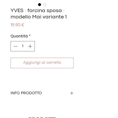
YVES · forcina sposa ·
modello Mai variante 1
Prezzo
19,90 €
Quantità
*
Aggiungi al carrello
INFO PRODOTTO
Forcina sposa realizzata con perla.
Modello: Mai