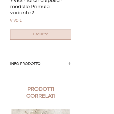
YVES · forcina sposa ·
modello Primula
variante 3
Prezzo
9,90 €
Esaurito
INFO PRODOTTO
Forcina sposa realizzata con strass.
Modello: Primula
PRODOTTI
Misure: 9,5 x 5 cm
Materiale: base di metallo rigido
CORRELATI
argentato
Colore della base: argento
Nr pezzi: 1